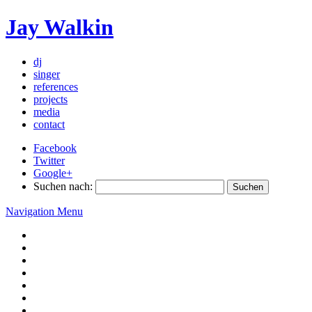
Jay Walkin
dj
singer
references
projects
media
contact
Facebook
Twitter
Google+
Suchen nach:
Navigation Menu