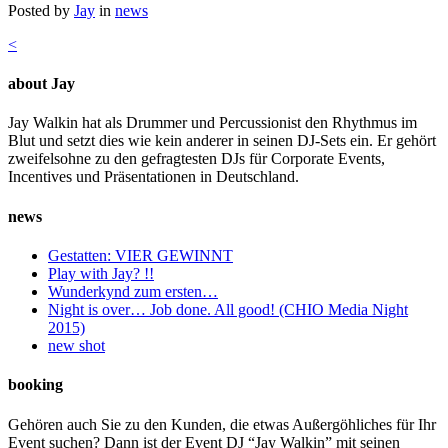
Posted by
Jay
in
news
<
about Jay
Jay Walkin hat als Drummer und Percussionist den Rhythmus im
Blut und setzt dies wie kein anderer in seinen DJ-Sets ein. Er gehört
zweifelsohne zu den gefragtesten DJs für Corporate Events,
Incentives und Präsentationen in Deutschland.
news
Gestatten: VIER GEWINNT
Play with Jay? !!
Wunderkynd zum ersten…
Night is over… Job done. All good! (CHIO Media Night
2015)
new shot
booking
Gehören auch Sie zu den Kunden, die etwas Außergöhliches für Ihr
Event suchen? Dann ist der Event DJ “Jay Walkin” mit seinen