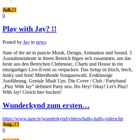
Juli.
21
0
Play with Jay? !!
Posted by
Jay
in
news
State of the art in puncto Musik, Design, Animation und Sound. 5
Ausnahmetalente in ihrem Bereich fügen sich zusammen, um das
beste aus den Bereichen Clubmusic, Charts und House in ein
einzigartiges Live-Event zu verpacken. Das Setup ist frisch, frech,
funky und feist! Mitreißende Songauswahl. Erstklassige
Ausführung. Geniale Mash Ups. Die Cover / Club / Partyband
„Play With Jay“ definiert Party neu. Ho Hey! Okay! Let’s Play!
With Jay! Gleich hier buchen!
Wunderkynd zum ersten…
https://www.tape.tv/wunderkynd/videos/hallo-hallo-videoclip
Aug..
13
0